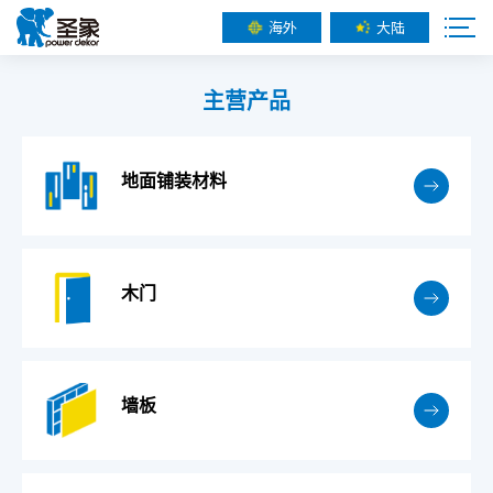
海外
大陆
主营产品
地面铺装材料
木门
墙板