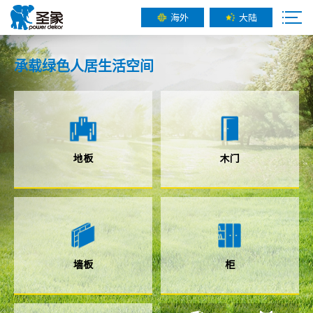
海外
大陆
承载
绿色人居
生活空间
地板
木门
墙板
柜