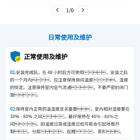
意式轻奢系列
田园系列
浮世绘系列
1/0
真木纹系列
印记时代系列
地暖专用地板
倍护地板
防水地板
M系星座地板系列
唐之韵系列
国风茗木系列
原木生活系列
日常使用及维护
柔石木纹系列
柔石石纹系列
k8凯发官方网站超次元
WOO乌金木系列
正常使用及维护
印橡派系列
三拼花系列
EB科技地板系列
艺数系列
美蜡德系列
颜值时代系列
01.
安装完成后，在 48 小时后方可使用，安装之后
的一个月内，应注意保持房间温度、湿度
顶层设计
奇迹时光
金丝木
超级地板系列
的恒定。注意保持室内空气流通，不要严密封闭门
1515系列
窗。
02.
保持室内正常的温湿度至关重要，室内相对湿度要在
30% - 80% 之间，最好保持在 40％ - 60％之
间。因温度过高或湿度过低可能会引起地板开
裂、分层、起翘、变形。