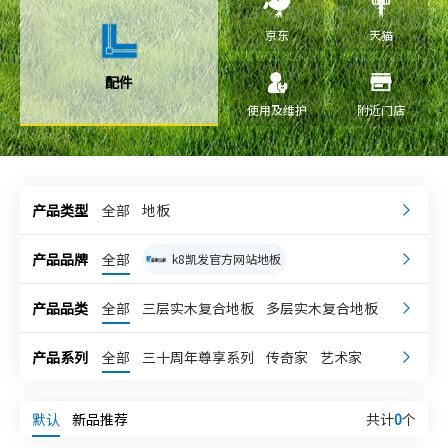
京东
天猫
配件
使用及维护
附近门店
产品类型
全部
地板
产品品牌
全部
k8凯发官方网站地板
k8凯发官方网站康逸
嘉兰奇
产品品类
全部
三层实木复合地板
多层实木复合地板
强化地板
独体实木地板
宅小象
产品系列
全部
三十周年尊享系列
传奇家
艺术家
k8凯发官方网站柔石
k8凯发官方网站超次元
理想家
乐享家
整木芯系列
高级灰系列
新科技地板
超级地板
整芯实木复合地板
默认
新品推荐
共计
0
个
第五大道系列
庆典系列
轻享系列