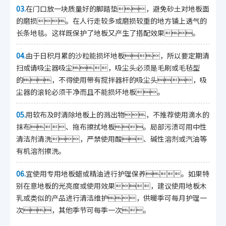
03.
在门口放一块质量好的脚踏垫，避免砂土对地板面
的磨损。在人行走较多或磨损较重的地方铺上透气的
长条地毯。这样既保护了地板又产生了搭配效果。
04.
由于日积月累的沙粒能损坏地板，所以要定期清
扫或请吸尘器吸尘，吸尘头必须是毛刷或毛毡型
的，不得使用带有搅拌器杆的吸尘头，吸
尘器的滚轮必须干净而且不能损坏地板。
05.
用软布及时清除地板上的溅出物，不推荐使用滴水的
抹布、拖布擦拭地板。局部污渍可用中性
清洁剂清洗，严禁使用酸、碱性溶剂或汽油等
有机溶剂擦洗。
06.
宜使用专用地板蜡或精油进行护理保养。如果特
别在意地板的光亮度或使用效果，建议使用地板木
乳或类似的产品进行清洁维护，供暖季可每月护理一
次，其他季节可每季一次。