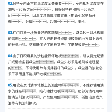
02.
保持室内正常的温湿度至关重要，室内相对湿度要在
30% - 80% 之间，最好保持在 40％ - 60％之
间。因温度过高或湿度过低可能会引起地板开
裂、分层、起翘、变形。
03.
在门口放一块质量好的脚踏垫，避免砂土对地板面
的磨损。在人行走较多或磨损较重的地方铺上透气
的长条地毯。这样既保护了地板又产生了搭配效果。
04.
由于日积月累的沙粒能损坏地板，所以要定期清
扫或请吸尘器吸尘，吸尘头必须是毛刷或毛毡型
的，不得使用带有搅拌器杆的吸尘头，吸尘器的滚轮必
须干净而且不能损坏地板。
05.
用软布及时清除地板上的溅出物，不推荐使用滴
水的抹布、拖布擦拭地板。局部污渍可用中
性清洁剂清洗，严禁使用酸、碱性溶剂或汽
油等有机溶剂擦洗。