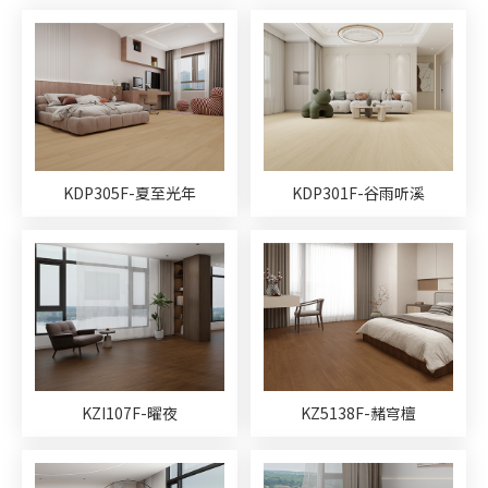
意式轻奢系列
田园系列
浮世绘系列
真木纹系列
印记时代系列
地暖专用地板
倍护地板
防水地板
M系星座地板系列
唐之韵系列
国风茗木系列
原木生活系列
柔石木纹系列
柔石石纹系列
k8凯发官方网站超次元
WOO乌金木系列
KDP305F-夏至光年
KDP301F-谷雨听溪
印橡派系列
三拼花系列
EB科技地板系列
艺数系列
美蜡德系列
颜值时代系列
顶层设计
奇迹时光
金丝木
超级地板系列
1515系列
KZI107F-曜夜
KZ5138F-赭穹檀