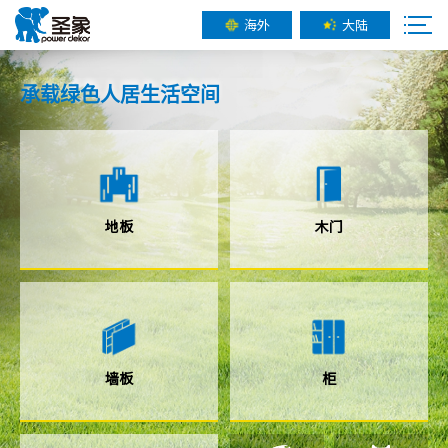
海外
大陆
承载
绿色人居
生活空间
地板
木门
墙板
柜