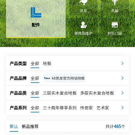
京东
天猫
配件
使用及维护
附近门店
产品类型
全部
地板
产品品牌
全部
k8凯发官方网站地板
k8凯发官方网站康逸
嘉兰奇
产品品类
全部
三层实木复合地板
多层实木复合地板
强化地板
独体实木地板
宅小象
产品系列
全部
三十周年尊享系列
传奇家
艺术家
k8凯发官方网站柔石
k8凯发官方网站超次元
理想家
乐享家
整木芯系列
高级灰系列
新科技地板
超级地板
整芯实木复合地板
默认
新品推荐
共计
465
个
第五大道系列
庆典系列
轻享系列