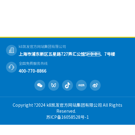
年度体检
健身房和活动室
趣味运动会等特色活动
k8凯发官方网站集团有限公司
上海市浦东新区五星路727弄汇公馆5、7号楼
全国免费服务热线
400-770-8866
Copyright ?2024 k8凯发官方网站集团有限公司 All Rights
Reserved.
苏ICP备16058528号-1